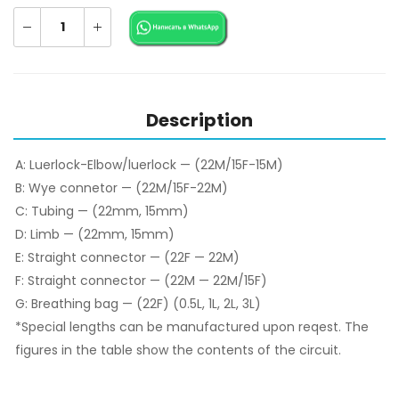
Description
A: Luerlock-Elbow/luerlock — (22M/15F-15M)
B: Wye connetor — (22M/15F-22M)
C: Tubing — (22mm, 15mm)
D: Limb — (22mm, 15mm)
E: Straight connector — (22F — 22M)
F: Straight connector — (22M — 22M/15F)
G: Breathing bag — (22F) (0.5L, 1L, 2L, 3L)
*Special lengths can be manufactured upon reqest. The
figures in the table show the contents of the circuit.