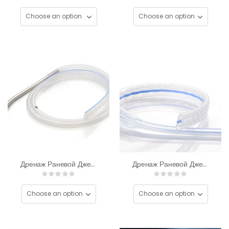
Дренаж Раневой Джексона Пратта (круглый)
Дренаж Раневой Джексона Пратта (плоский)