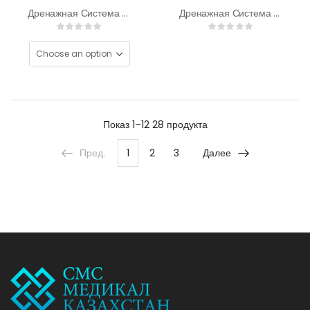
Дренажная Система Drentech™ Emotrans
Дренажная Система Однобаночная
Показ
1–12 28
продукта
Пред.
1
2
3
Далее